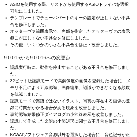
ASIOを使用する際、リストから使用するASIOドライバを選択
可能にしました。
テンプレートでチューバパートのキーの設定が正しくない不具
合を修正しました。
オッターヴァ範囲表示で、声部を指定したオッターヴァの表示
範囲が正しくない不具合を修正しました。
その他、いくつかの小さな不具合を修正・改善しました。
9.0.015から9.0.016への変更点
認識実行時に、動作を停止することがある不具合を修正しまし
た。
32ビット版認識モードで高解像度の画像を登録した場合に、メ
モリ不足により五線認識、画像編集、認識ができなくなる頻度
を低減しました。
認識モードで楽譜ではないイラスト、写真の存在する画像の登
録に時間がかかる場合がある現象を改善しました。
事前認識結果修正ダイアログの小節線表示を改善しました。
認識して作成した楽譜の小節矩形に関する不具合を修正しまし
た。
KAWAIソフトウェア音源以外を選択した場合に、音色記号が正