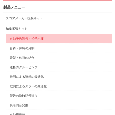
製品メニュー
スコアメーカー拡張キット
編集拡張キット
自動予告調号・拍子小節
音符・休符の分割
音符・休符の結合
連桁のグルーピング
歌詞による連桁の最適化
歌詞によるスラーの最適化
警告の臨時記号追加
異名同音変換
自動複縦線