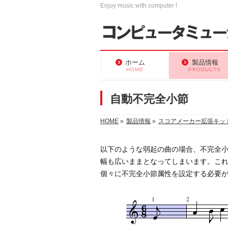
Enjoy music with computer !
ホーム
製品情報
HOME
PRODUCTS
自動不完全小節
HOME
»
製品情報
»
スコアメーカー拡張キッ
以下のような弱起の曲の場合、不完全
幅も広いままとなってしまいます。こ
個々に不完全小節属性を設定する必要