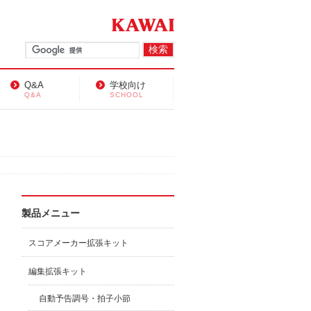
Q&A
学校向け
Q&A
SCHOOL
製品メニュー
スコアメーカー拡張キット
編集拡張キット
自動予告調号・拍子小節