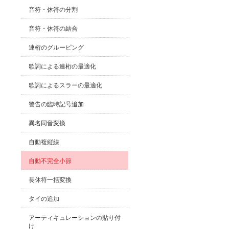
音符・休符の分割
音符・休符の結合
連桁のグルーピング
歌詞による連桁の最適化
歌詞によるスラーの最適化
警告の臨時記号追加
異名同音変換
自動複縦線
自動不完全小節
長休符一括変換
タイの追加
アーティキュレーションの貼り付
け