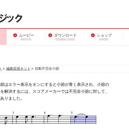
ムービー
ダウンロード
ショップ
MOVIE
DOWNLOAD
SHOP
ト
»
編集拡張キット
»
自動不完全小節
小節はエラー表示をオンにすると小節が青く表示され、小節の
れを解決するには、スコアメーカーでは不完全小節に対して、
がありました。