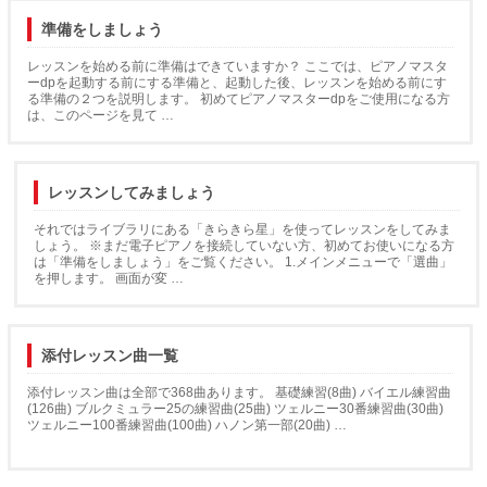
準備をしましょう
レッスンを始める前に準備はできていますか？ ここでは、ピアノマスタ
ーdpを起動する前にする準備と、起動した後、レッスンを始める前にす
る準備の２つを説明します。 初めてピアノマスターdpをご使用になる方
は、このページを見て …
レッスンしてみましょう
それではライブラリにある「きらきら星」を使ってレッスンをしてみま
しょう。 ※まだ電子ピアノを接続していない方、初めてお使いになる方
は「準備をしましょう」をご覧ください。 1.メインメニューで「選曲」
を押します。 画面が変 …
添付レッスン曲一覧
添付レッスン曲は全部で368曲あります。 基礎練習(8曲) バイエル練習曲
(126曲) ブルクミュラー25の練習曲(25曲) ツェルニー30番練習曲(30曲)
ツェルニー100番練習曲(100曲) ハノン第一部(20曲) …