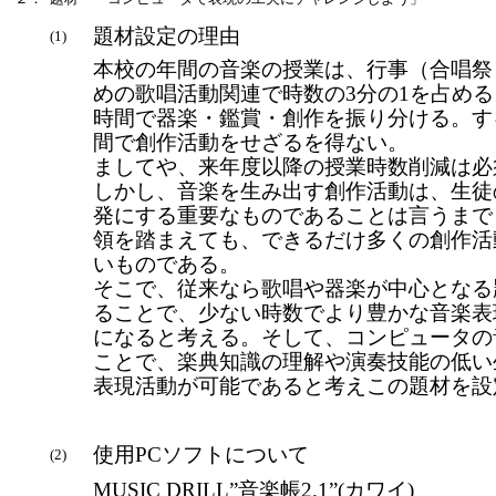
題材設定の理由
(1)
本校の年間の音楽の授業は、行事（合唱祭
めの歌唱活動関連で時数の3分の1を占め
時間で器楽・鑑賞・創作を振り分ける。す
間で創作活動をせざるを得ない。
ましてや、来年度以降の授業時数削減は必
しかし、音楽を生み出す創作活動は、生徒
発にする重要なものであることは言うまで
領を踏まえても、できるだけ多くの創作活
いものである。
そこで、従来なら歌唱や器楽が中心となる
ることで、少ない時数でより豊かな音楽表
になると考える。そして、コンピュータの
ことで、楽典知識の理解や演奏技能の低い
表現活動が可能であると考えこの題材を設
使用PCソフトについて
(2)
MUSIC DRILL”音楽帳2.1”(カワイ)