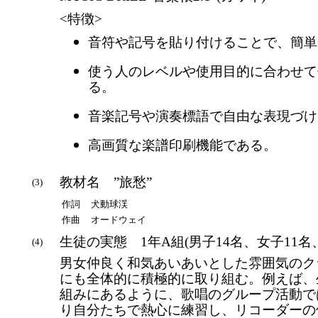
<特徴>
音符や記号を貼り付けることで、簡単
使う人のレベルや使用目的に合わせて
る。
音楽記号や演奏標語で自由な表現づけ
高画質な楽譜印刷機能である。
教材名 ”旅愁”
(3)
作詞
犬動球渓
作曲
オードウェイ
生徒の実態 1年A組(男子14名、女子11名、
(4)
男女仲良く和気あいあいとした雰囲気のク
にも全体的に積極的に取り組む。例えば、
組みにあるように、歌唱のグループ活動で
り自分たちで熱心に練習し、リコーダーの