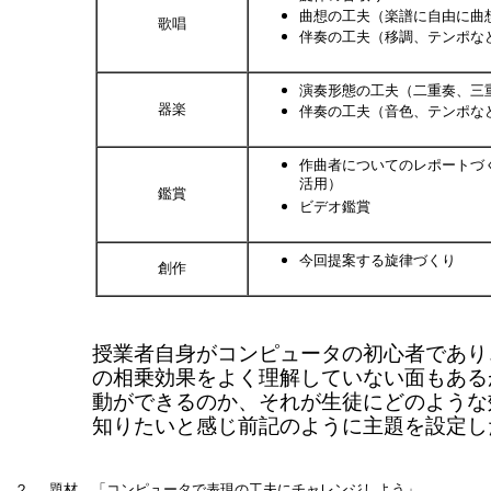
曲想の工夫（楽譜に自由に曲
歌唱
伴奏の工夫（移調、テンポな
演奏形態の工夫（二重奏、三
器楽
伴奏の工夫（音色、テンポな
作曲者についてのレポートづ
活用）
鑑賞
ビデオ鑑賞
今回提案する旋律づくり
創作
授業者自身がコンピュータの初心者であり
の相乗効果をよく理解していない面もある
動ができるのか、それが生徒にどのような
知りたいと感じ前記のように主題を設定し
２．
題材 「コンピュータで表現の工夫にチャレンジしよう」