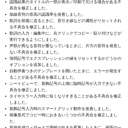
認識結果のタイトルの一部が表示／印刷で欠ける場合がある不
具合を修正しました。
加線音符の音高の認識率を改善しました。
歌詞を前後に送るときに、音引き線などの属性がリセットされ
る不具合を修正しました。
歌詞の入力・編集中に、右クリックでコピー・貼り付けなどが
実行できるようにしました。
声部が異なる音符が重なっているときに、片方の音符を発音し
ない不具合を修正しました。
強弱記号でエクスプレッションの値をリセットするかどうかの
オプションを追加しました。
自動伴奏つきのテンプレートを開いたときに、エラーが発生す
ることがある不具合を修正しました。
シートビューで、装飾記号の上側に臨時記号が入力できない不
具合を修正しました。
タイやスラー入力時に短くなりすぎることがある不具合を修正
しました。
装飾記号入力時のスマートグリッド動作を改善しました。
画像形式でコピー時におきるいくつかの不具合を修正しまし
た。
新規作成ウィザードで用紙の向きを変更したときに、画面の一