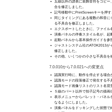
五線以外の譜表に装飾音符をコピー
合を修正しました。
記号移動中にPrintScreenキ
同じタイミングにある複数の和音に
る不具合を修正しました。
エクスポートしたときに、ファイル名
演奏パネルの伴奏スタイル名が、起
起動パネルから基本操作ガイドを参
ジャストシステム社のATOK201
修正しました。
その他、いくつかの小さな不具合を
7.0.010から7.0.021への変更点
認識実行時に、動作を停止する場合
認識モードの段落修正で発生する不
認識モード画像リストのリスト名背
５線のパート以外で拍子記号の描画
表示メニューからパレット・パネル
なるようにしました。
演奏パネルをドッキングした状態で