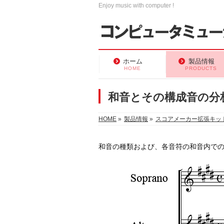
Enjoy music with computer !
ホーム
製品情報
HOME
PRODUCTS
和音とその構成音の分
HOME
»
製品情報
»
スコアメーカー拡張キッ
和音の種類および、各音符の和音内で