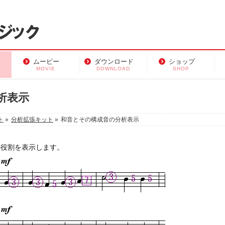
ムービー
ダウンロード
ショップ
MOVIE
DOWNLOAD
SHOP
析表示
ト
»
分析拡張キット
»
和音とその構成音の分析表示
の役割を表示します。