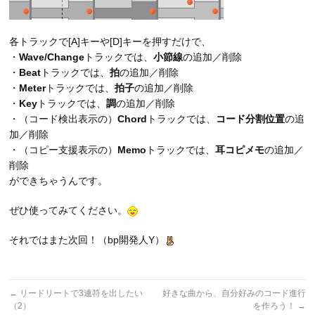
各トラックで[A]キーや[D]キーを押すだけで、
・
Wave/Change
トラックでは、
小節線
の追加／削除
・
Beat
トラックでは、
拍
の追加／削除
・
Meter
トラックでは、
拍子
の追加／削除
・
Key
トラックでは、
調
の追加／削除
・（コード検出表示の）
Chord
トラックでは、
コード分割位置
の追
加／削除
・（コピー支援表示の）
Memo
トラックでは、
耳コピメモ
の追加／
削除
ができちゃうんです。
ぜひ使ってみてください。
それではまた次回！（bp開発人Y）
←
リードリートで3連符を出したい
好きな曲から、自分好みのコード進行
（2）
を作ろう！
→