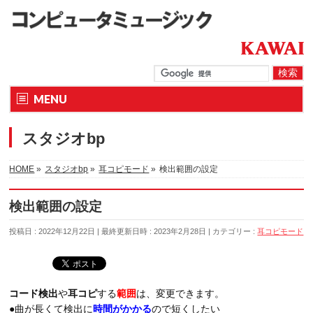
MENU
スタジオbp
HOME
»
スタジオbp
»
耳コピモード
»
検出範囲の設定
検出範囲の設定
投稿日 : 2022年12月22日
最終更新日時 : 2023年2月28日
カテゴリー :
耳コピモード
コード検出
や
耳コピ
する
範囲
は、変更できます。
●曲が長くて検出に
時間がかかる
ので短くしたい