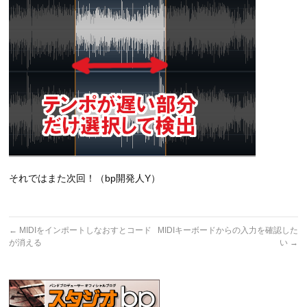
それではまた次回！（bp開発人Y）
←
MIDIをインポートしなおすとコード
MIDIキーボードからの入力を確認した
が消える
い
→