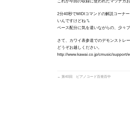
これが今回の収録に使われたマツナガ
2分40秒でMIDIコマンドの解説コー
いんですけどね
ペース配分に気を遣いながらの、少々
さて、カワイ表参道でのデモンストレ
どうぞお越しください。
http://www.kawai.co.jp/cmusic/supp
←
第40回 ピアノコード百発百中